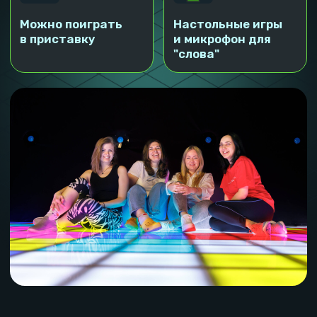
Брендирование комнаты
отдыха
Сертификаты о
прохождении
Можете не переживать по поводу выбранного
тарифа, какой бы вы не выбрали, после заявки наш
администратор свяжется и подробно
проконсультирует по всем тарифам и поможет
подобрать лучший!