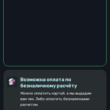
вас сертификаты о прохождении
тимбилдинга.
Разные активные игры на
сплочение команды
У нас более 50 игр, которые заствят
команду как посоревноваться, так и
действовать сообща
Можно со своей едой
и напитками
Вы можете принести свою еду и напитки,
либо заказать ее любой доставкой,
курьеры все привезут!
Большой экран для
презентаций / показа фото
На экране удобно показывать презентацию,
либо фотографии. Команды не редко
закрывают у нас спринты.
Узнать стоимость