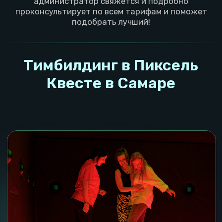
Предложим
программу
Нарисуем приглашения
тимбилдинга п
и отправим
составу игр
сотрудникам
Эмоции от тимбилдинга в
Пикселе в Самаре