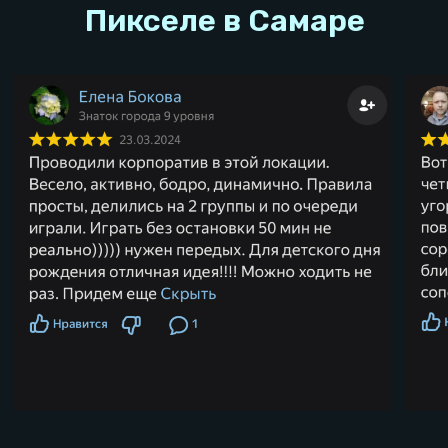
тц. Парк Хаус
г.Самара, Московское ш.,
д. 81А, ТЦ Парк Хаус
+ 7 846 211-06-20
Оставновка
Телецентр
Бесплатная парковка
Подробно о локации
Тарифы локации