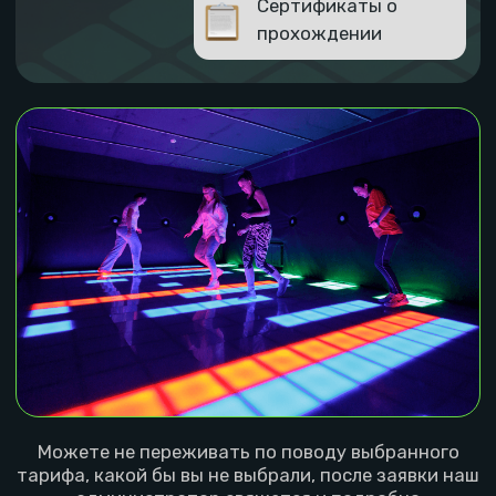
Посмотреть все игры
У нас более 50 различных игр, в которые можно
сыграть при посещении. Жмите чтобы
посмотреть как они выглядят и даже видео
разборы.
Мы поможем организовать
корпоративный
тимбилдинг в Самаре под
ключ
01
02