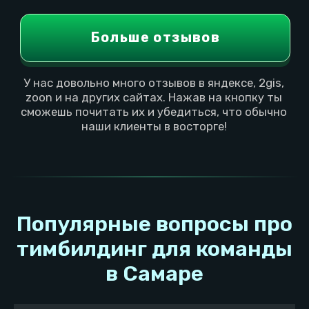
Мероприятия
Информация
Наши игры
Детский день рождения
Тарифы
Корпоратив
Сертификаты
Взрослый день рождения
Правила игры
Выпускной
Вакансии
Тимбилдинг
Контакты локации
О компании
Общая информация
Конфидециальность
Франшиза
Правила посещения
Реквизиты УК
Разработка сайта
Контакты УК