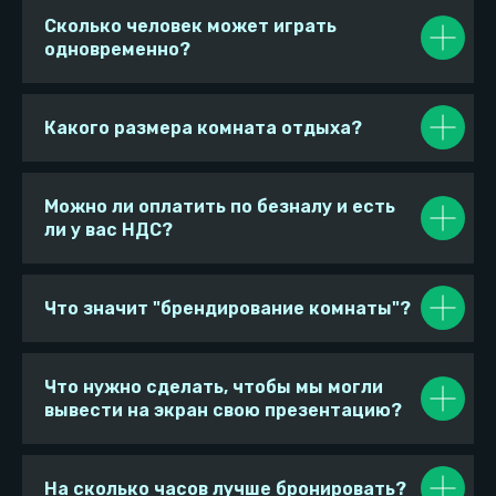
Товарный знак ®
Реквизиты локации
Сколько человек может играть
Полезные статьи
одновременно?
Локации
ТЦ Парк Хаус
Какого размера комната отдыха?
Проложить маршрут
Выбрать город
Можно ли оплатить по безналу и есть
ли у вас НДС?
Что значит "брендирование комнаты"?
ИП “Белодед Роман Сергеевич "
Что нужно сделать, чтобы мы могли
ОГРН: 319784700337473
вывести на экран свою презентацию?
ИНН: 781143518057
ИП Лю Дмитрий
ОГРН: 325632700140888
На сколько часов лучше бронировать?
ИНН: 633066037933