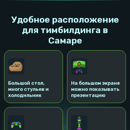
Общее
Время аренды: от 2 часов
Максимальное количество гостей:
15 человек
Возраст игроков: от 3 лет
Включено: приставка, большой экран,
настольные игры
Пн - Чт
Пт - Вс
от 5 000 руб.
от 10 000 руб.
Дополнительно
Ведущий мероприятия
Использование
микрофонов